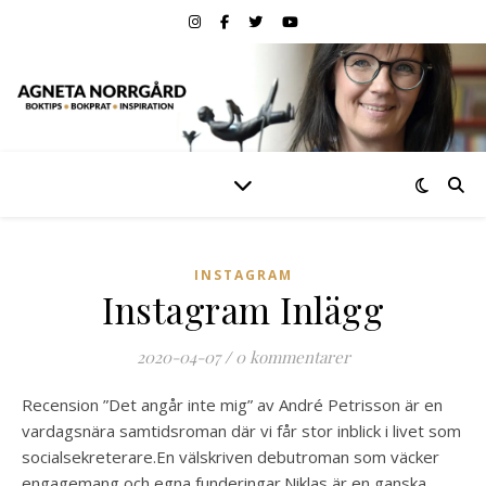
INSTAGRAM
Instagram Inlägg
2020-04-07
/
0 kommentarer
Recension ”Det angår inte mig” av André Petrisson är en
vardagsnära samtidsroman där vi får stor inblick i livet som
socialsekreterare.En välskriven debutroman som väcker
engagemang och egna funderingar.Niklas är en ganska