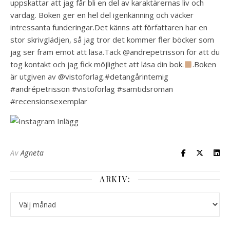
uppskattar att jag får bli en del av karaktärernas liv och
vardag. Boken ger en hel del igenkänning och väcker
intressanta funderingar.Det känns att författaren har en
stor skrivglädjen, så jag tror det kommer fler böcker som
jag ser fram emot att läsa.Tack @andrepetrisson för att du
tog kontakt och jag fick möjlighet att läsa din bok.
.Boken
är utgiven av @vistoforlag.#detangårintemig
#andrépetrisson #vistoförlag #samtidsroman
#recensionsexemplar
Av
Agneta
ARKIV:
Arkiv: