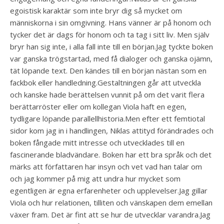
egoistisk karaktär som inte bryr dig så mycket om
människorna i sin omgivning. Hans vänner är på honom och
tycker det är dags för honom och ta tag i sitt liv. Men själv
bryr han sig inte, i alla fall inte till en början.Jag tyckte boken
var ganska trögstartad, med få dialoger och ganska ojämn,
tät löpande text. Den kändes till en början nästan som en
fackbok eller handledning.Gestaltningen går att utveckla
och kanske hade berättelsen vunnit på om det varit flera
berättarröster eller om kollegan Viola haft en egen,
tydligare löpande parallellhistoria.Men efter ett femtiotal
sidor kom jag in i handlingen, Niklas attityd förändrades och
boken fångade mitt intresse och utvecklades till en
fascinerande bladvändare. Boken har ett bra språk och det
märks att författaren har insyn och vet vad han talar om
och jag kommer på mig att undra hur mycket som
egentligen är egna erfarenheter och upplevelser.Jag gillar
Viola och hur relationen, tilliten och vänskapen dem emellan
växer fram. Det är fint att se hur de utvecklar varandra.Jag