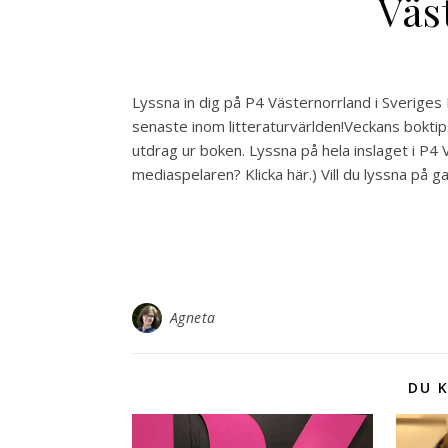
Väs
Lyssna in dig på P4 Västernorrland i Sveriges
senaste inom litteraturvärlden!Veckans boktips
utdrag ur boken. Lyssna på hela inslaget i P4 V
mediaspelaren? Klicka här.) Vill du lyssna på g
Agneta
DU K