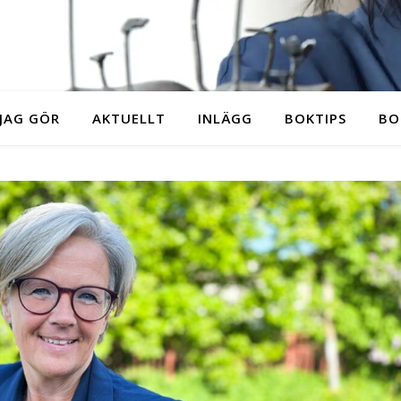
JAG GÖR
AKTUELLT
INLÄGG
BOKTIPS
BO