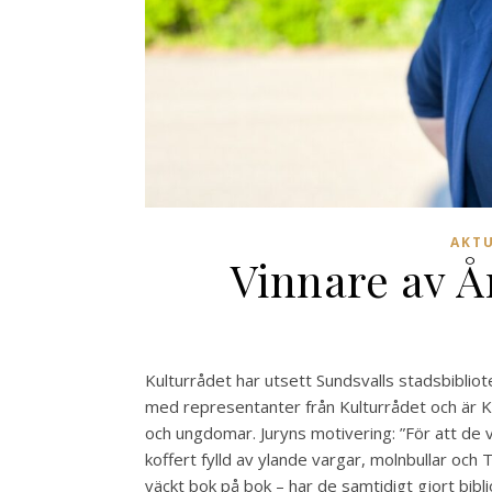
AKT
Vinnare av Å
Kulturrådet har utsett Sundsvalls stadsbibliot
med representanter från Kulturrådet och är Ku
och ungdomar. Juryns motivering: ”För att de v
koffert fylld av ylande vargar, molnbullar och 
väckt bok på bok – har de samtidigt gjort bibli