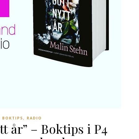
,
BOKTIPS
RADIO
tt år” – Boktips i P4