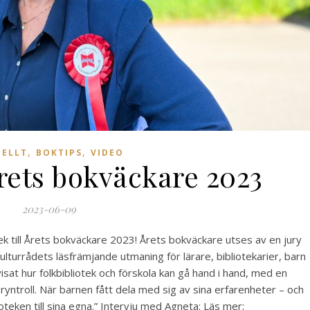
,
,
UELLT
BOKTIPS
VIDEO
rets bokväckare 2023
2023-06-09
ek till Årets bokväckare 2023! Årets bokväckare utses av en jury
lturrådets läsfrämjande utmaning för lärare, bibliotekarier, barn
isat hur folkbibliotek och förskola kan gå hand i hand, med en
Tryntroll. När barnen fått dela med sig av sina erfarenheter – och
oteken till sina egna.” Intervju med Agneta: Läs mer: