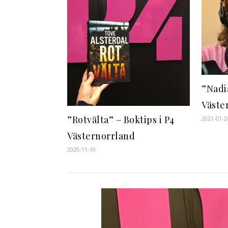
”Nadia
Väste
”Rotvälta” – Boktips i P4
2021-01-2
Västernorrland
2020-11-10