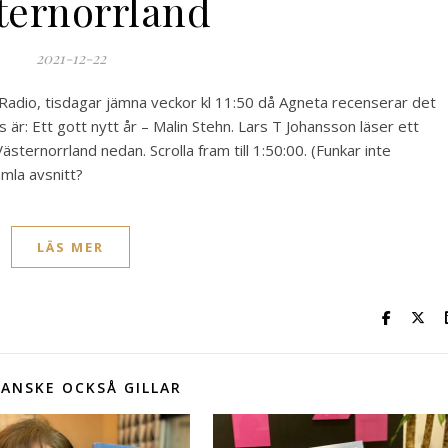
ternorrland
2021-12-22
 Radio, tisdagar jämna veckor kl 11:50 då Agneta recenserar det
 är: Ett gott nytt år – Malin Stehn. Lars T Johansson läser ett
ästernorrland nedan. Scrolla fram till 1:50:00. (Funkar inte
amla avsnitt?
LÄS MER
ANSKE OCKSÅ GILLAR