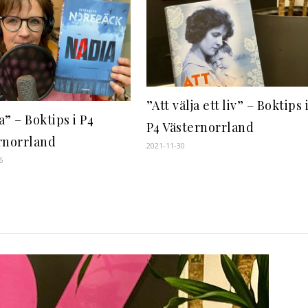
”Att välja ett liv” – Boktips 
” – Boktips i P4
P4 Västernorrland
rnorrland
2021-11-30
6