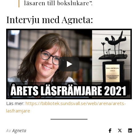
läsaren till bokslukare”.
Intervju med Agneta:
Läs mer:
https://bibliotek.sundsvall.se/web/arena/arets-
lasframjare
Av
Agneta