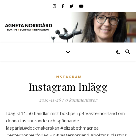
INSTAGRAM
Instagram Inlägg
2019-11-26
/
0 kommentarer
Idag kl 11:50 handlar mitt boktips i p4 Västernorrland om
denna fascinerande och spännande
läspärla!.#dockmakerskan #elizabethmacneal
#esterbonnierförlag #p4västernorrland #boktips #lästips