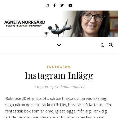
INSTAGRAM
Instagram Inlägg
2019-09-24
/
0 kommentarer
Boktipset!Det är sprött, sårbart, äkta och ja vad ska jag
säga när orden inte räcker till: Läs, bara läs så fattar du! En
fantastisk bok som är omöjlig att lägga ifrån sig.Tänk dig
att det är sommar, din pappa drunknar i den lugna sjön