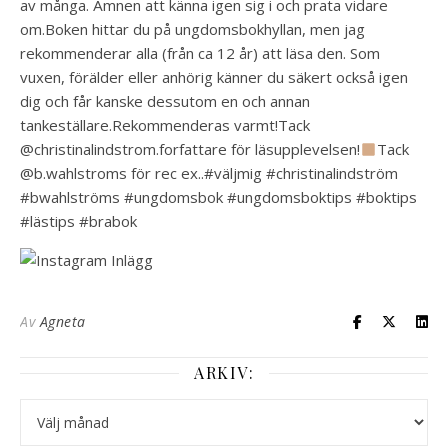
av många. Ämnen att känna igen sig i och prata vidare
om.Boken hittar du på ungdomsbokhyllan, men jag
rekommenderar alla (från ca 12 år) att läsa den. Som
vuxen, förälder eller anhörig känner du säkert också igen
dig och får kanske dessutom en och annan
tankeställare.Rekommenderas varmt!Tack
@christinalindstrom.forfattare för läsupplevelsen!
Tack
@b.wahlstroms för rec ex..#väljmig #christinalindström
#bwahlströms #ungdomsbok #ungdomsboktips #boktips
#lästips #brabok
Av
Agneta
ARKIV:
Arkiv: