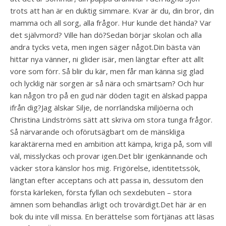
trots att han är en duktig simmare. Kvar är du, din bror, din
mamma och all sorg, alla frågor. Hur kunde det hända? Var
det självmord? Ville han dö?Sedan börjar skolan och alla
andra tycks veta, men ingen säger något.Din bästa vän
hittar nya vänner, ni glider isär, men längtar efter att allt
vore som förr. Så blir du kär, men får man känna sig glad
och lycklig när sorgen är så nära och smärtsam? Och hur
kan någon tro på en gud när döden tagit en älskad pappa
ifrån dig?Jag älskar Silje, de norrländska miljöerna och
Christina Lindströms sätt att skriva om stora tunga frågor.
Så närvarande och oförutsägbart om de mänskliga
karaktärerna med en ambition att kämpa, kriga på, som vill
väl, misslyckas och provar igen.Det blir igenkännande och
väcker stora känslor hos mig. Frigörelse, identitetssök,
längtan efter acceptans och att passa in, dessutom den
första kärleken, första fyllan och sexdebuten – stora
ämnen som behandlas ärligt och trovärdigt.Det här är en
bok du inte vill missa. En berättelse som förtjänas att läsas