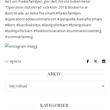
läst om Funkisfamiljen, gör det! Första boken heter
”Operation slutstirrat” och kom 2018.Böckerna är
illustrerade av Anna Forsmark.#funkisfamiljen
#operationräddasommarlovet #annapella #annaforsmark
#libris #barnbokstips #lästipsförbarn #boktipsbarn
#boktipsförbarn #funktionsvariation #sommarlovsläsning
#sommarläsning
Av
Agneta
ARKIV:
Arkiv:
KATEGORIER: