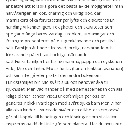
är bättre att försöka göra det bästa av de möjligheter man
har.”Återigen en klok, charmig och viktig bok, där
människors olika förutsättningar lyfts och diskuteras.En
handling vi känner igen. Tokigheter och aktiviteter som
speglar många barns vardag. Problem, utmaningar och
lösningar presenteras på ett igenkännande och positivt
sätt.Familjen är både stressad, orolig, närvarande och
förklarande på ett sunt och igenkännande
sätt.Funkisfamiljen består av mamma, pappa och syskonen
Vide, Mio och Tintin. Mio är funkis (har en funktionsvariation)
och kan inte gå eller prata.I den andra boken om
Funkisfamiljen blir Mio svårt sjuk och behöver åka till
sjukhuset. Men vad händer då med semesterresan och alla
roliga planer, tänker Vide.Funkisfamiljen ger oss en
generös inblick i vardagen med svårt sjuka barn.Men vi har
alla olika hinder i varierade nivåer och olikheter som också
går att koppla till handlingen och lösningar som vi alla kan
inspireras av då det inte går som planerat.Har du ännu inte