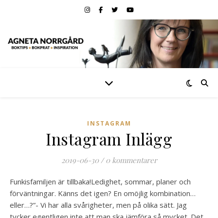
INSTAGRAM
Instagram Inlägg
2019-06-30
/
0 kommentarer
Funkisfamiljen är tillbaka!Ledighet, sommar, planer och
förväntningar. Känns det igen? En omöjlig kombination…
eller…?”- Vi har alla svårigheter, men på olika sätt. Jag
tycker egentligen inte att man ska jämföra så mycket. Det