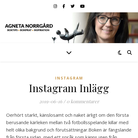
INSTAGRAM
Instagram Inlägg
2019-06-16
/
0 kommentarer
Oerhört starkt, känslosamt och naket ärligt om den första
berusande kärleken mellan två fotbollsspelande killar med
helt olika bakgrund och förutsättningar.️Boken är fängslande
från första sidan, med ett språk som känns igen från