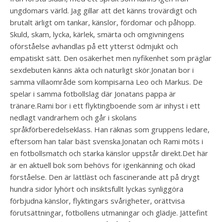
ungdomars värld. Jag gillar att det känns trovärdigt och
brutalt ärligt om tankar, känslor, fördomar och påhopp.
Skuld, skam, lycka, kärlek, smärta och omgivningens
oförståelse avhandlas på ett ytterst ödmjukt och
empatiskt sätt. Den osäkerhet men nyfikenhet som präglar
sexdebuten känns äkta och naturligt skör.️Jonatan bor i
samma villaområde som kompisarna Leo och Markus. De
spelar i samma fotbollslag där Jonatans pappa är
tränare.Rami bor i ett flyktingboende som är inhyst i ett
nedlagt vandrarhem och går i skolans
språkförberedelseklass. Han räknas som gruppens ledare,
eftersom han talar bäst svenska.Jonatan och Rami möts i
en fotbollsmatch och starka känslor uppstår direkt.️Det här
är en aktuell bok som behövs för igenkänning och ökad
förståelse. Den är lättläst och fascinerande att på drygt
hundra sidor lyhört och insiktsfullt lyckas synliggöra
förbjudna känslor, flyktingars svårigheter, orättvisa
förutsättningar, fotbollens utmaningar och glädje. Jättefint