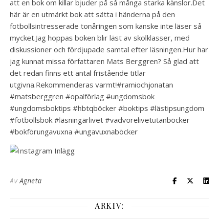
att en bok om killar bjuder på så många starka känslor.️Det
här är en utmärkt bok att sätta i händerna på den
fotbollsintresserade tonåringen som kanske inte läser så
mycket.Jag hoppas boken blir läst av skolklasser, med
diskussioner och fördjupade samtal efter läsningen.️Hur har
jag kunnat missa författaren Mats Berggren? Så glad att
det redan finns ett antal fristående titlar
utgivna.Rekommenderas varmt!️️️️#ramiochjonatan
#matsberggren #opalförlag #ungdomsbok
#ungdomsboktips #hbtqböcker #boktips #lästipsungdom
#fotbollsbok #läsningärlivet #vadvorelivetutanböcker
#bokförungavuxna #ungavuxnaböcker
Av
Agneta
ARKIV: