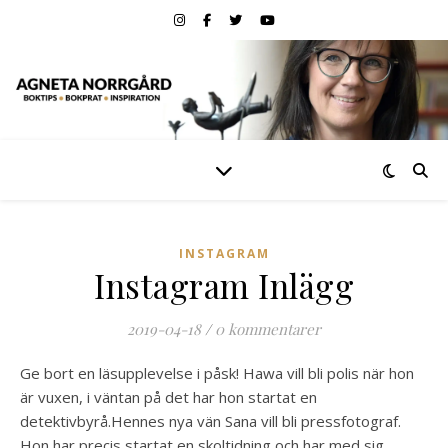
INSTAGRAM
Instagram Inlägg
2019-04-18
/
0 kommentarer
Ge bort en läsupplevelse i påsk! ️Hawa vill bli polis när hon
är vuxen, i väntan på det har hon startat en
detektivbyrå.Hennes nya vän Sana vill bli pressfotograf.
Hon har precis startat en skoltidning och har med sig