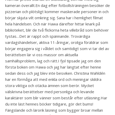
kameran överallt.En dag efter fotbollsträningen besöker de
pizzerian och plötsligt kommer maskerade personer in och
börjar skjuta vilt omkring sig. Sana har i hemlighet filmat
hela händelsen. Och när Hawa därefter hittar knark på
biblioteket, blir de två flickorna heta villebråd som behöver
tystas…️Det är rappt och spännande. Trovärdiga
vardagshändelser, aktiva 11-åringar, oroliga föräldrar som
börjar engagera sig i våldet och samtidigt som vi tar del av
berättelsen lär vi oss massor om aktuella
samhällsproblem, lag och rätt.️I fjol tipsade jag om den
första boken om Hawa och jag har längtat efter henne
sedan dess och jag blev inte besviken. Christina Wahldén
har en förmåga att med enkla ord och meningar skildra
stora viktiga och otäcka ämnen som berör. Mycket
välskrivna berättelser med personliga och levande
karaktärer som blir vänner som består efter utläsning.️Har
du inte läst hennes böcker tidigare, gör det bums!
Fängslande och lärorik läsning som bygger broar mellan