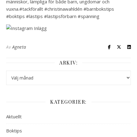
människor, lämpliga för både barn, ungdomar och
vuxna.️️️️️#tackförallt #christinawahldén #barnbokstips
#boktips #lästips #lästipsförbarn #spänning
Av
Agneta
ARKIV:
Arkiv:
KATEGORIER:
Aktuellt
Boktips