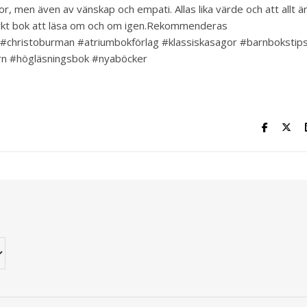
r, men även av vänskap och empati. Allas lika värde och att allt ä
märkt bok att läsa om och om igen.Rekommenderas
ren #christoburman #atriumbokförlag #klassiskasagor #barnbokstip
arn #högläsningsbok #nyaböcker