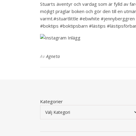
Stuarts äventyr och vardag som är fylld av faro
möjligt präglar boken och gör den till en ut
varmt.️️️️#stuartlittle #ebwhite #jennybergg
#boktips #boktipsbarn #lästips #lästipsförb
Av
Agneta
Kategorier