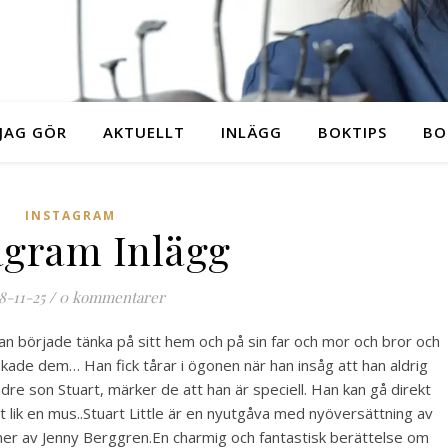
JAG GÖR
AKTUELLT
INLÄGG
BOKTIPS
BO
INSTAGRAM
agram Inlägg
8-11-25
/
0 kommentarer
n började tänka på sitt hem och på sin far och mor och bror och
kade dem… Han fick tårar i ögonen när han insåg att han aldrig
andre son Stuart, märker de att han är speciell. Han kan gå direkt
t lik en mus..️Stuart Little är en nyutgåva med nyöversättning av
ner av Jenny Berggren.En charmig och fantastisk berättelse om