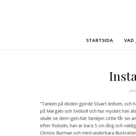
STARTSIDA
VAD 
Inst
201
”Tanken på döden gjorde Stuart ledsen, och ha
på Margalo och Snöboll och hur mycket han äls
skulle se dem igen.️När familjen Little får sin 
efter födseln, han är bara 5 cm lång och väldig
Christo Burman och med underbara illustratio