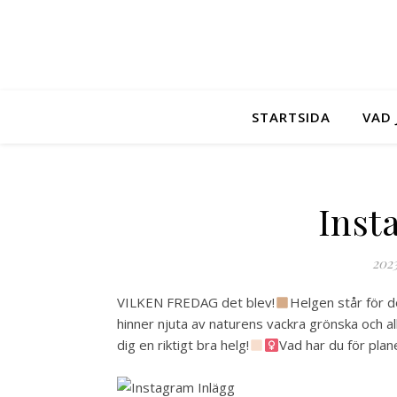
STARTSIDA
VAD 
Inst
202
VILKEN FREDAG det blev!
Helgen står för d
hinner njuta av naturens vackra grönska och all
dig en riktigt bra helg!
Vad har du för plan