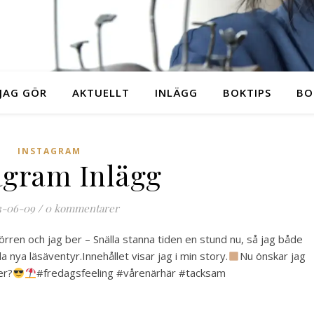
JAG GÖR
AKTUELLT
INLÄGG
BOKTIPS
BO
INSTAGRAM
agram Inlägg
3-06-09
/
0 kommentarer
örren och jag ber – Snälla stanna tiden en stund nu, så jag både
a nya läsäventyr.Innehållet visar jag i min story.
Nu önskar jag
er?
#fredagsfeeling #vårenärhär #tacksam