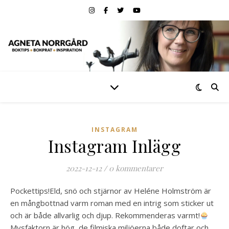
INSTAGRAM
Instagram Inlägg
2022-12-12
/
0 kommentarer
Pockettips!Eld, snö och stjärnor av Heléne Holmström är
en mångbottnad varm roman med en intrig som sticker ut
och är både allvarlig och djup. Rekommenderas varmt!
Mysfaktorn är hög, de filmiska miljöerna både doftar och