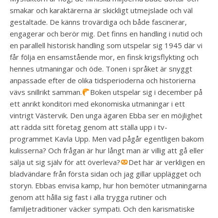
smakar och karaktärerna är skickligt utmejslade och väl
gestaltade. De känns trovärdiga och både fascinerar,
engagerar och berör mig. Det finns en handling i nutid och
en parallell historisk handling som utspelar sig 1945 där vi
får följa en ensamstående mor, en finsk krigsflykting och
hennes utmaningar och öde. Tonen i språket är snyggt
anpassade efter de olika tidsperioderna och historierna
vävs snillrikt samman.
Boken utspelar sig i december på
ett anrikt konditori med ekonomiska utmaningar i ett
vintrigt Västervik. Den unga ägaren Ebba ser en möjlighet
att rädda sitt företag genom att ställa upp i tv-
programmet Kavla Upp. Men vad pågår egentligen bakom
kulisserna? Och frågan är hur långt man är villig att gå eller
sälja ut sig själv för att överleva?
Det här är verkligen en
bladvändare från första sidan och jag gillar upplägget och
storyn. Ebbas envisa kamp, hur hon bemöter utmaningarna
genom att hålla sig fast i alla trygga rutiner och
familjetraditioner väcker sympati. Och den karismatiske