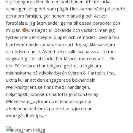
stjärnbagaren Henrik med ambitionen att inte läcka
sanningen kring det som pågår i kulisserna både på arbetet
och inom familjen, gör honom mänsklig och väcker
förståelse. Jag återvänder gärna till dessa personer och
miljöer.
Omslaget är lockande och vackert, men jag
tycker inte det speglar djupet och vemodet i denna fina
hjärtevärmande roman, som i och för sig klassas som
samtidsromance. Även titeln skulle kunna vara lite mer
slagkraftigt för att locka fler läsare, men oavsett – läs
den!Författaren har tidigare gett ut trilogin om
människorna på advokatbyrån Svärdh & Partners Pst…
Extra kul är att den engagerade bokhandeln
@erikhultgrens.se finns med i handlingen.
Följartips!Ljudboken: Charlotta Jonsson.Förlag:
@lovereads_byforum .#eldsnöochstjärnor
#heleneholmström #pockettips #julroman
#norrgårdboktipsar