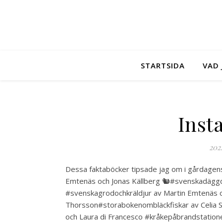
STARTSIDA
VAD 
Inst
202
Dessa faktaböcker tipsade jag om i gårdagens
Emtenäs och Jonas Källberg 🐿#svenskadäggdj
#svenskagrodochkräldjur av Martin Emtenäs 
Thorsson#storabokenombläckfiskar av Celia S
och Laura di Francesco #kråkepåbrandstation