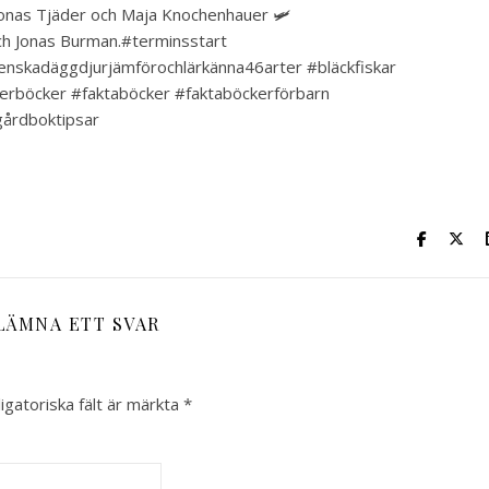
 Jonas Tjäder och Maja Knochenhauer 🛩
ch Jonas Burman.#terminsstart
enskadäggdjurjämförochlärkänna46arter #bläckfiskar
derböcker #faktaböcker #faktaböckerförbarn
gårdboktipsar
LÄMNA ETT SVAR
igatoriska fält är märkta
*