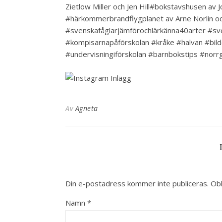
Zietlow Miller och Jen Hill#bokstavshusen av
#härkommerbrandflygplanet av Arne Norlin o
#svenskafåglarjämförochlärkänna40arter #sv
#kompisarnapåförskolan #kråke #halvan #bil
#undervisningiförskolan #barnbokstips #norr
Av
Agneta
Din e-postadress kommer inte publiceras.
Obl
Namn
*