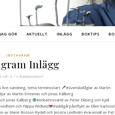
JAG GÖR
AKTUELLT
INLÄGG
BOKTIPS
BO
INSTAGRAM
agram Inlägg
2-08-31
/
0 kommentarer
 live-sändning, tema terminsstart..
#svenskafåglar av Martin
ur av Martin Emtenäs och Jonas Källberg
och Jonas Källberg
#enbättrevärld av Peter Ekberg och Kjell
vedhem och Filippa Widlund
#addigårpåutflykt av Ellen Karlsso
en av Marie Bosson Rydell och Jessica Lindholm
#varasnäll av Pat