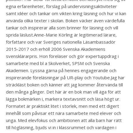
egna erfarenheter, förslag på undervisningsaktiviteter
samt idéer och tankar om vikten kring läsning och hur vi kan
använda olika texter i skolan. Boken väcker även värdefulla
tankar och inspirerar alla som brinner för läsning och vill
sprida läslust.Anne-Marie Körling är legitimerad lärare,
författare och var Sveriges nationella Läsambassadör
2015-2017 och erhöll 2006 Svenska Akademiens
svensklärarpris. Hon föreläser och gör expertuppdrag i
samarbete med bl a Skolverket, SPSM och Svenska
Akademien. Lyssna gärna på hennes engagerande och
inspirerande föreläsningar på UR-play och Youtube.Jag har
sträckläst boken och känner att jag kommer återvända till
den många gånger. Det här är en bok man vill äga för att
lägga bokmärken i, markera textavsnitt och läsa högt ur.
Formatet är praktiskt litet i storlek, men med ett digert
innehåll som påvisar ett nära samarbete med elever och
unga. Med elevfokus och ambitionen att alla barn har rätt
till högläsning, bjuds vi in i klassrummet och vardagen i