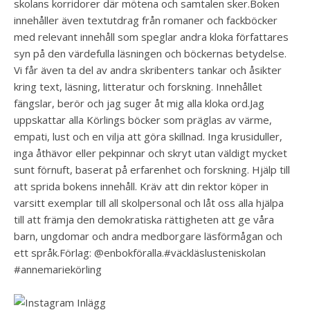
skolans korridorer där mötena och samtalen sker.Boken
innehåller även textutdrag från romaner och fackböcker
med relevant innehåll som speglar andra kloka författares
syn på den värdefulla läsningen och böckernas betydelse.
Vi får även ta del av andra skribenters tankar och åsikter
kring text, läsning, litteratur och forskning. Innehållet
fängslar, berör och jag suger åt mig alla kloka ord.Jag
uppskattar alla Körlings böcker som präglas av värme,
empati, lust och en vilja att göra skillnad. Inga krusiduller,
inga åthävor eller pekpinnar och skryt utan väldigt mycket
sunt förnuft, baserat på erfarenhet och forskning. Hjälp till
att sprida bokens innehåll. Kräv att din rektor köper in
varsitt exemplar till all skolpersonal och låt oss alla hjälpa
till att främja den demokratiska rättigheten att ge våra
barn, ungdomar och andra medborgare läsförmågan och
ett språk.Förlag: @enbokföralla.#väckläslusteniskolan
#annemariekörling