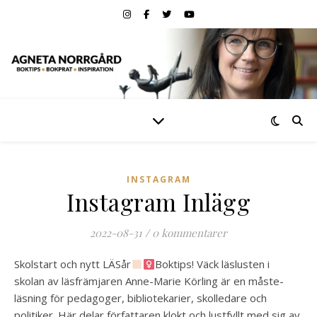
INSTAGRAM
Instagram Inlägg
2022-08-31
/
0 kommentarer
Skolstart och nytt LÄSår
Boktips! Väck läslusten i
skolan av läsfrämjaren Anne-Marie Körling är en måste-
läsning för pedagoger, bibliotekarier, skolledare och
politiker. Här delar författaren klokt och lustfyllt med sig av