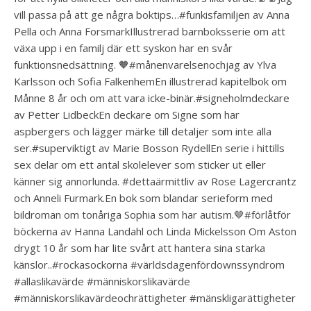
vill passa på att ge några boktips…#funkisfamiljen av Anna
Pella och Anna ForsmarkIllustrerad barnboksserie om att
växa upp i en familj där ett syskon har en svår
funktionsnedsättning. 🧡#månenvarelsenochjag av Ylva
Karlsson och Sofia FalkenhemEn illustrerad kapitelbok om
Månne 8 år och om att vara icke-binär.#signeholmdeckare
av Petter LidbeckEn deckare om Signe som har
aspbergers och lägger märke till detaljer som inte alla
ser.#superviktigt av Marie Bosson RydellEn serie i hittills
sex delar om ett antal skolelever som sticker ut eller
känner sig annorlunda. #dettaärmittliv av Rose Lagercrantz
och Anneli Furmark.En bok som blandar serieform med
bildroman om tonåriga Sophia som har autism.🤎#förlåtför
böckerna av Hanna Landahl och Linda Mickelsson Om Aston
drygt 10 år som har lite svårt att hantera sina starka
känslor..#rockasockorna #världsdagenfördownssyndrom
#allaslikavärde #människorslikavärde
#människorslikavärdeochrättigheter #mänskligarättigheter