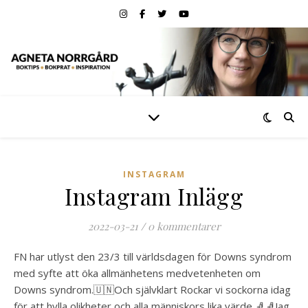
INSTAGRAM
Instagram Inlägg
2022-03-21
/
0 kommentarer
FN har utlyst den 23/3 till världsdagen för Downs syndrom
med syfte att öka allmänhetens medvetenheten om
Downs syndrom.🇺🇳Och självklart Rockar vi sockorna idag
för att hylla olikheter och alla människors lika värde.🧦🧦Jag