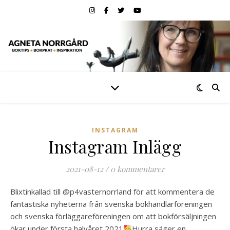
INSTAGRAM
Instagram Inlägg
2021-08-12
/
0 kommentarer
Blixtinkallad till @p4vasternorrland för att kommentera de
fantastiska nyheterna från svenska bokhandlarföreningen
och svenska förläggareföreningen om att bokförsäljningen
ökar under första halvåret 2021
Hurra säger en