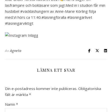
läsfrämjare och bokläsare som jag!.Med in i studion får min
husbibel #väckläshungern av Anne-Marie Körling följa
med.Vi hörs ca 11:40.#läsningföralla #läsningärlivet
#läsningärviktigt
Av
Agneta
LÄMNA ETT SVAR
Din e-postadress kommer inte publiceras.
Obligatoriska
fält är märkta
*
Namn
*