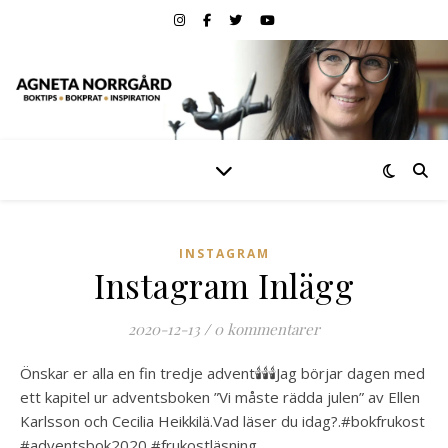
INSTAGRAM
Instagram Inlägg
2020-12-13
/
0 kommentarer
Önskar er alla en fin tredje advent🕯🕯🕯Jag börjar dagen med
ett kapitel ur adventsboken ”Vi måste rädda julen” av Ellen
Karlsson och Cecilia Heikkilä.Vad läser du idag?.#bokfrukost
#adventsbok2020 #frukostläsning