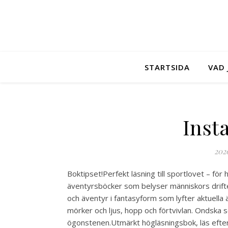
STARTSIDA
VAD 
Inst
202
Boktipset!Perfekt läsning till sportlovet – fö
äventyrsböcker som belyser människors drifter
och äventyr i fantasyform som lyfter aktuella 
mörker och ljus, hopp och förtvivlan. Ondska 
ögonstenen.Utmärkt högläsningsbok, läs efter 