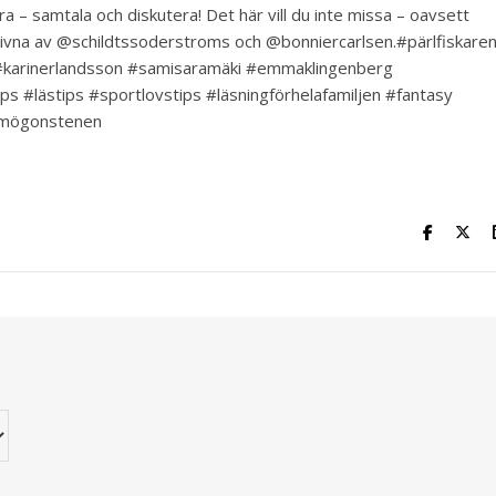
 – samtala och diskutera! Det här vill du inte missa – oavsett
ivna av @schildtssoderstroms och @bonniercarlsen.#pärlfiskare
 #karinerlandsson #samisaramäki #emmaklingenberg
s #lästips #sportlovstips #läsningförhelafamiljen #fantasy
omögonstenen