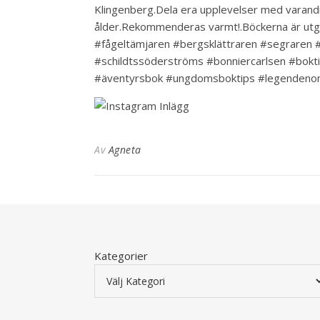
Klingenberg.Dela era upplevelser med varandra
ålder.Rekommenderas varmt!.Böckerna är utg
#fågeltämjaren #bergsklättraren #segraren
#schildtssöderströms #bonniercarlsen #boktip
#äventyrsbok #ungdomsboktips #legenden
Av
Agneta
Kategorier