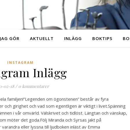
JAG GÖR
AKTUELLT
INLÄGG
BOKTIPS
BO
INSTAGRAM
agram Inlägg
0-02-18
/
0 kommentarer
r hela familjen!️”Legenden om ögonstenen” består av fyra
 och girighet och vad som egentligen är viktigt i livet.Spänning
ämnen i vår omvärld. Välskrivet och tidlöst. Längtan och vänskap,
som möter det goda.Följ Miranda och Syrsas jakt på
varandra eller lyssna till ljudboken inläst av Emma