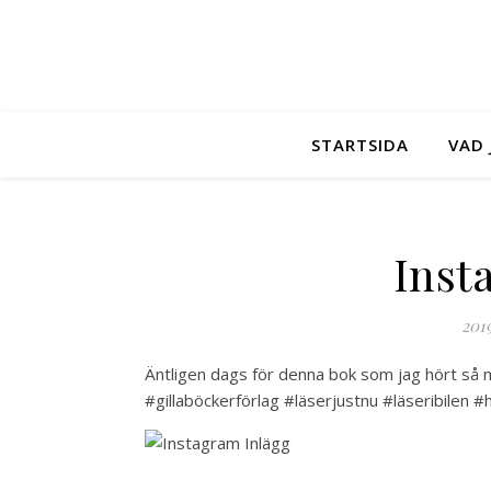
STARTSIDA
VAD 
Inst
201
Äntligen dags för denna bok som jag hört så
#gillaböckerförlag #läserjustnu #läseribile