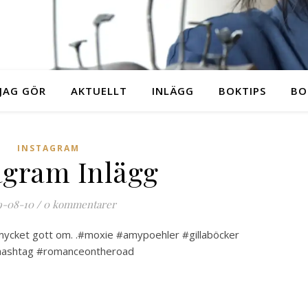
JAG GÖR
AKTUELLT
INLÄGG
BOKTIPS
BO
INSTAGRAM
agram Inlägg
9-08-10
/
0 kommentarer
 mycket gott om. .#moxie #amypoehler #gillaböcker
n #hashtag #romanceontheroad