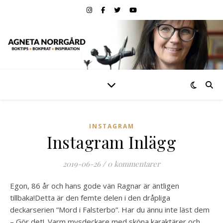
INSTAGRAM
Instagram Inlägg
2019-06-26
/
0 kommentarer
Egon, 86 år och hans gode vän Ragnar är äntligen
tillbaka!Detta är den femte delen i den dråpliga
deckarserien ”Mord i Falsterbo”. Har du ännu inte läst dem
– Gör det! .Varm mysdeckare med sköna karaktärer och