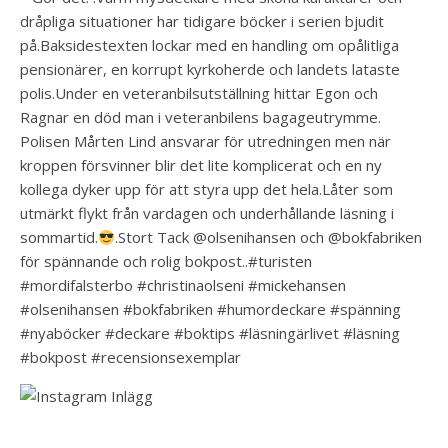
dråpliga situationer har tidigare böcker i serien bjudit
på.Baksidestexten lockar med en handling om opålitliga
pensionärer, en korrupt kyrkoherde och landets lataste
polis.Under en veteranbilsutställning hittar Egon och
Ragnar en död man i veteranbilens bagageutrymme.
Polisen Mårten Lind ansvarar för utredningen men när
kroppen försvinner blir det lite komplicerat och en ny
kollega dyker upp för att styra upp det hela.Låter som
utmärkt flykt från vardagen och underhållande läsning i
sommartid.
.Stort Tack @olsenihansen och @bokfabriken
för spännande och rolig bokpost..#turisten
#mordifalsterbo #christinaolseni #mickehansen
#olsenihansen #bokfabriken #humordeckare #spänning
#nyaböcker #deckare #boktips #läsningärlivet #läsning
#bokpost #recensionsexemplar