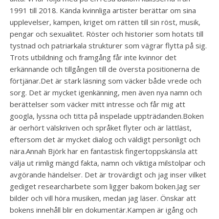
1991 till 2018. Kända kvinnliga artister berättar om sina
upplevelser, kampen, kriget om rätten till sin röst, musik,
pengar och sexualitet. Röster och historier som hotats till
tystnad och patriarkala strukturer som vägrar flytta på sig.
Trots utbildning och framgång får inte kvinnor det
erkännande och tillgången till de översta positionerna de
förtjänar.️Det är stark läsning som väcker både vrede och
sorg. Det är mycket igenkänning, men även nya namn och
berättelser som väcker mitt intresse och får mig att
googla, lyssna och titta på inspelade uppträdanden.Boken
är oerhört välskriven och språket flyter och är lättläst,
eftersom det är mycket dialog och väldigt personligt och
nära.Annah Björk har en fantastisk fingertoppskänsla att
välja ut rimlig mängd fakta, namn och viktiga milstolpar och
avgörande händelser. Det är trovärdigt och jag inser vilket
gediget researcharbete som ligger bakom boken.Jag ser
bilder och vill höra musiken, medan jag läser. Önskar att
bokens innehåll blir en dokumentär.️Kampen är igång och