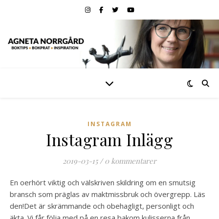
INSTAGRAM
Instagram Inlägg
2019-03-15
/
0 kommentarer
En oerhört viktig och välskriven skildring om en smutsig
bransch som präglas av maktmissbruk och övergrepp. Läs
den!️Det är skrämmande och obehagligt, personligt och
äkta. Vi får följa med på en resa bakom kulisserna från