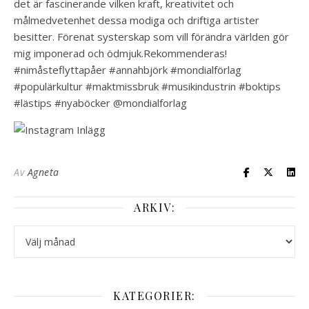
det är fascinerande vilken kraft, kreativitet och
målmedvetenhet dessa modiga och driftiga artister
besitter. Förenat systerskap som vill förändra världen gör
mig imponerad och ödmjuk.Rekommenderas!️️️️️
#nimåsteflyttapåer #annahbjörk #mondialförlag
#populärkultur #maktmissbruk #musikindustrin #boktips
#lästips #nyaböcker @mondialforlag
Av
Agneta
ARKIV:
Arkiv:
KATEGORIER: