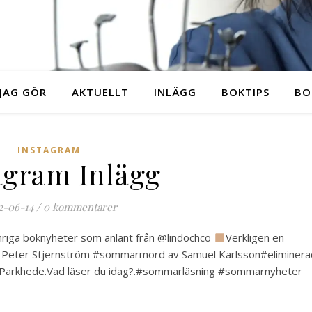
JAG GÖR
AKTUELLT
INLÄGG
BOKTIPS
BO
INSTAGRAM
agram Inlägg
2-06-14
/
0 kommentarer
omriga boknyheter som anlänt från @lindochco
Verkligen en
v Peter Stjernström #sommarmord av Samuel Karlsson#eliminera
 Parkhede.Vad läser du idag?.#sommarläsning #sommarnyheter