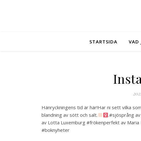
STARTSIDA
VAD 
Inst
202
Hänryckningens tid är här!Har ni sett vilka s
blandning av sött och salt.
.#sjösprång a
av Lotta Luxemburg #frökenperfekt av Maria
#boknyheter