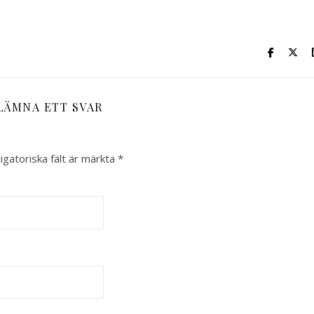
LÄMNA ETT SVAR
igatoriska fält är märkta
*