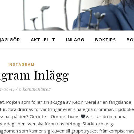
JAG GÖR
AKTUELLT
INLÄGG
BOKTIPS
BO
INSTAGRAM
agram Inlägg
2-06-14
/
0 kommentarer
ivet. Pojken som följer sin skugga av Kedir Meral är en fängslande
ltur, föräldrarnas förväntningar eller sina egna drömmar. Ljudbok
 lyssnat på den? Om inte – Gör det bums!
Vart tar drömmarna
 vardag i den svenska förortens betong. Starkt och ärligt
ngdomen som känner sig kluven till grupptrycket från kompisarna