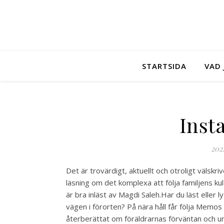
STARTSIDA
VAD 
Inst
202
Det är trovärdigt, aktuellt och otroligt välskr
läsning om det komplexa att följa familjens ku
är bra inläst av Magdi Saleh.Har du läst eller
vägen i förorten? På nära håll får följa Memos
återberättat om föräldrarnas förväntan och u