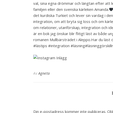
val, sina egna drömmar och längtan efter att le
familjen eller den svenska kärleken Amanda.
det kurdiska Turkiet och lever sin vardag i d
integration, om att bryta sig loss och om kärl
om relationer, utanförskap, integration och id
är en bok jag önskar blir flitigt läst av både
romanen Mullbärsträdet i Aleppo.Har du läst
#lästips #integration #läsning#läsninggörski
Av
Agneta
Din e-postadress kommer inte publiceras.
Obl