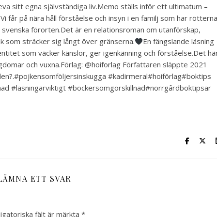
va sitt egna självständiga liv.Memo ställs inför ett ultimatum –
Vi får på nära håll förståelse och insyn i en familj som har rötterna
en svenska förorten.Det är en relationsroman om utanförskap,
ek som sträcker sig långt över gränserna.
En fängslande läsning
entitet som väcker känslor, ger igenkänning och förståelse.Det hä
 ungdomar och vuxna.Förlag: @hoiforlag Författaren släppte 2021
 den?.#pojkensomföljersinskugga #kadirmeral#hoiförlag#boktips
llnad #läsningärviktigt #böckersomgörskillnad#norrgårdboktipsar
LÄMNA ETT SVAR
igatoriska fält är märkta
*