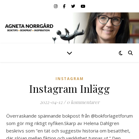
INSTAGRAM
Instagram Inlägg
2022-04-12
/
0 kommentarer
Överraskande spännande bokpost från @bokforlagetforum
som gör mig riktigt nyfiken.Skarp av Helena Dahlgren
beskrivs som ”en tät och suggestiv historia om besatthet,
där slöjan mellan fiktion och verklighet tunnas ut.” Den