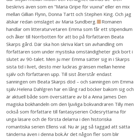
beskrivs även som en ”Maria Gripe för vuxna” eller en mix
mellan Gillian Flynn, Donna Tartt och Stephen King. Och jag
älskar redan omslaget av Maria Sundberg.
Romanen
handlar om litteraturvetaren Emma som får ett stipendium
och åker till Norrbotten för att bo på författaren Beata
Skarps gård. Där ska hon skriva klart sin avhandling om
författaren som under mystiska omständigheter gick bort i
slutet av 90-talet. Men ju mer Emma sätter sig in i Skarps
sista tid i livet, desto mer luckras gränsen mellan henne
själv och författaren upp. Till sist återstår endast
sanningen om Beata Skarps död – och sanningen om Emma
själv.Helena Dahlgren har en lång rad böcker bakom sig och
är aktuell både som översättare av bl a Anna James Den
magiska bokhandeln om den ljuvliga bokvandraren Tilly men
också som författare till fantasyserien Ödesryttarna för
unga läsare och de första delarna i den historiska
romantiska serien Ellens val. Nu är jag så taggad att sätta
tänderna även i denna bok.Är det någon fler som blir