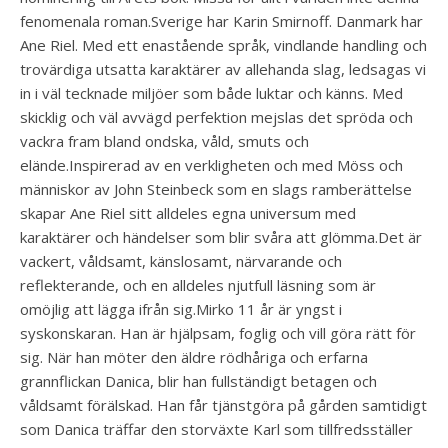
fenomenala roman.Sverige har Karin Smirnoff. Danmark har
Ane Riel. Med ett enastående språk, vindlande handling och
trovärdiga utsatta karaktärer av allehanda slag, ledsagas vi
in i väl tecknade miljöer som både luktar och känns. Med
skicklig och väl avvägd perfektion mejslas det spröda och
vackra fram bland ondska, våld, smuts och
elände.Inspirerad av en verkligheten och med Möss och
människor av John Steinbeck som en slags ramberättelse
skapar Ane Riel sitt alldeles egna universum med
karaktärer och händelser som blir svåra att glömma.Det är
vackert, våldsamt, känslosamt, närvarande och
reflekterande, och en alldeles njutfull läsning som är
omöjlig att lägga ifrån sig.Mirko 11 år är yngst i
syskonskaran. Han är hjälpsam, foglig och vill göra rätt för
sig. När han möter den äldre rödhåriga och erfarna
grannflickan Danica, blir han fullständigt betagen och
våldsamt förälskad. Han får tjänstgöra på gården samtidigt
som Danica träffar den storväxte Karl som tillfredsställer