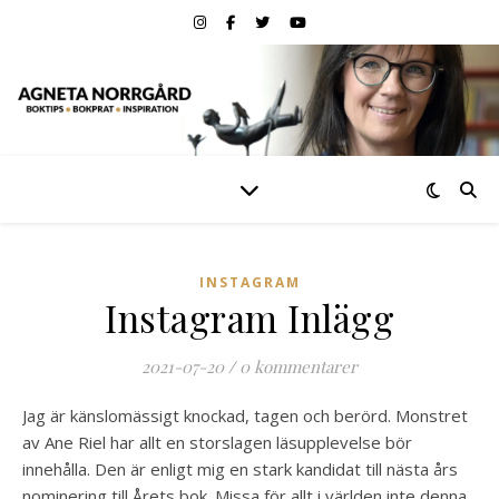
INSTAGRAM
Instagram Inlägg
2021-07-20
/
0 kommentarer
Jag är känslomässigt knockad, tagen och berörd. Monstret
av Ane Riel har allt en storslagen läsupplevelse bör
innehålla. Den är enligt mig en stark kandidat till nästa års
nominering till Årets bok. Missa för allt i världen inte denna