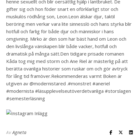
henne sexuellt och blir oersättlig hjälp i lantbruket. De
gifter sig och hon föder snart en oförklarligt stor och
muskulös rödhårig son, Leon.Leon älskar djur, taktil
beröring men verkar vara lite sinnesslö och hans styrka blir
hotfull och farlig för både djur och människor i hans
omgivning. Mirko är den som har bäst hand om Leon och
den livslånga vänskapen blir både vacker, hotfull och
dramatisk på många sätt.Den tidigare prisade romanen
Kåda tog mig med storm och Ane Riel är mästerlig på att
berätta ovanliga historier som ruskar om och gör avtryck
för lång tid framöver.Rekommenderas varmt Boken är
utgiven av @modernistared .#monstret #aneriel
#modernista #läsupplevelseutöverdetvanliga #storslagen
#semesterläsning
Av
Agneta