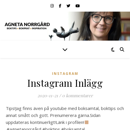
INSTAGRAM
Instagram Inlägg
2020-11-21
/
0 kommentarer
Tips!Jag finns även på youtube med boksamtal, boktips och
annat smått och gott. Prenumerera gärna.Sidan
uppdateras kontinuerligt!Länk i profilen!
.#agnetanorrgård #boktips #boksamtal