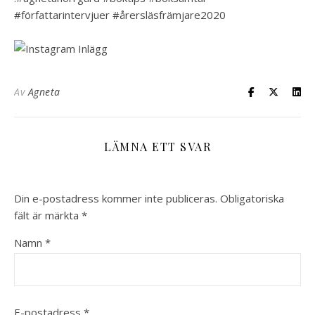
#författarintervjuer #årersläsfrämjare2020
Av
Agneta
LÄMNA ETT SVAR
Din e-postadress kommer inte publiceras.
Obligatoriska
fält är märkta
*
Namn
*
E-postadress
*