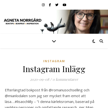
INSTAGRAM
Instagram Inlägg
2020-09-08
/
0 kommentarer
Efterlängtad bokpost från @romanusochselling och
@mianlodalen som jag ser mycket fram emot att
läsa….#lisaochlilly – ”I denna kärleksroman, baserad på
verkliga personer och omfattande research, ger Mian