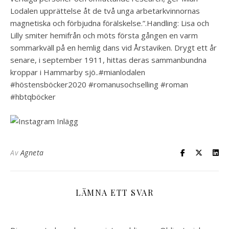
Lodalen upprättelse åt de två unga arbetarkvinnornas
magnetiska och förbjudna förälskelse.”.Handling: Lisa och
Lilly smiter hemifrån och möts första gången en varm
sommarkväll på en hemlig dans vid Årstaviken. Drygt ett år
senare, i september 1911, hittas deras sammanbundna
kroppar i Hammarby sjö..#mianlodalen
#höstensböcker2020 #romanusochselling #roman
#hbtqböcker
Av
Agneta
LÄMNA ETT SVAR