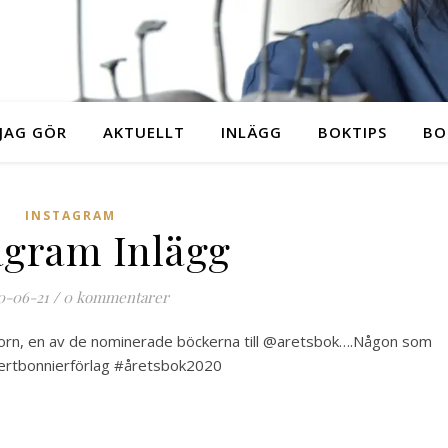
JAG GÖR
AKTUELLT
INLÄGG
BOKTIPS
BO
INSTAGRAM
agram Inlägg
0-06-21
/
0 kommentarer
orn, en av de nominerade böckerna till @aretsbok….Någon som
bertbonnierförlag #åretsbok2020