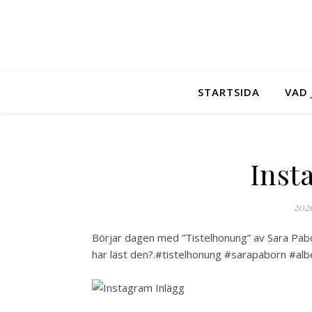
STARTSIDA
VAD 
Inst
202
Börjar dagen med ”Tistelhonung” av Sara Pab
har läst den?.#tistelhonung #sarapaborn #al