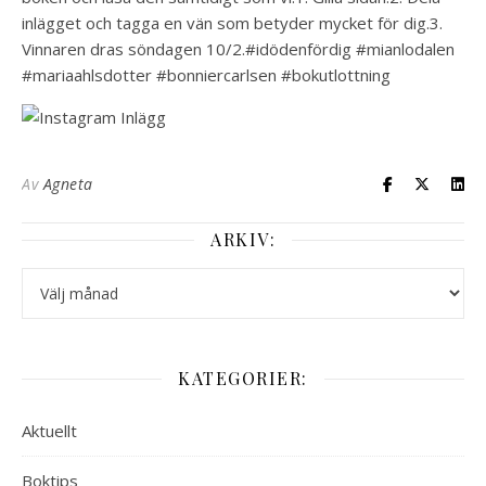
inlägget och tagga en vän som betyder mycket för dig.3.
Vinnaren dras söndagen 10/2.#idödenfördig #mianlodalen
#mariaahlsdotter #bonniercarlsen #bokutlottning
Av
Agneta
ARKIV:
Arkiv:
KATEGORIER:
Aktuellt
Boktips