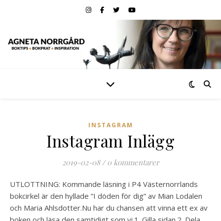
INSTAGRAM
Instagram Inlägg
2019-02-08
/
0 kommentarer
UTLOTTNING: Kommande läsning i P4 Västernorrlands
bokcirkel är den hyllade ”I döden för dig” av Mian Lodalen
och Maria Ahlsdotter.Nu har du chansen att vinna ett ex av
boken och läsa den samtidigt som vi.1. Gilla sidan.2. Dela