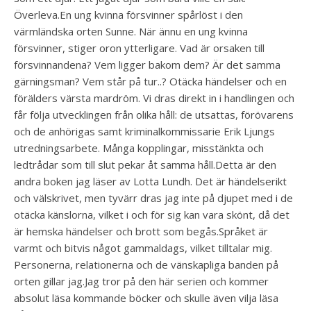
Överleva.️En ung kvinna försvinner spårlöst i den
värmländska orten Sunne. När ännu en ung kvinna
försvinner, stiger oron ytterligare. Vad är orsaken till
försvinnandena? Vem ligger bakom dem? Är det samma
gärningsman? Vem står på tur..? ️Otäcka händelser och en
förälders värsta mardröm. Vi dras direkt in i handlingen och
får följa utvecklingen från olika håll: de utsattas, förövarens
och de anhörigas samt kriminalkommissarie Erik Ljungs
utredningsarbete. Många kopplingar, misstänkta och
ledtrådar som till slut pekar åt samma håll.️Detta är den
andra boken jag läser av Lotta Lundh. Det är händelserikt
och välskrivet, men tyvärr dras jag inte på djupet med i de
otäcka känslorna, vilket i och för sig kan vara skönt, då det
är hemska händelser och brott som begås.Språket är
varmt och bitvis något gammaldags, vilket tilltalar mig.
Personerna, relationerna och de vänskapliga banden på
orten gillar jag.️Jag tror på den här serien och kommer
absolut läsa kommande böcker och skulle även vilja läsa