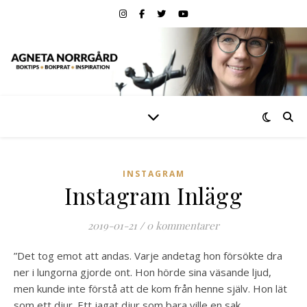
INSTAGRAM
Instagram Inlägg
2019-01-21
/
0 kommentarer
”Det tog emot att andas. Varje andetag hon försökte dra
ner i lungorna gjorde ont. Hon hörde sina väsande ljud,
men kunde inte förstå att de kom från henne själv. Hon lät
som ett djur. Ett jagat djur som bara ville en sak.