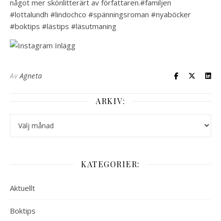
något mer skönlitterärt av författaren.️️️#familjen
#lottalundh #lindochco #spänningsroman #nyaböcker
#boktips #lästips #läsutmaning
Av
Agneta
ARKIV:
Arkiv:
KATEGORIER:
Aktuellt
Boktips