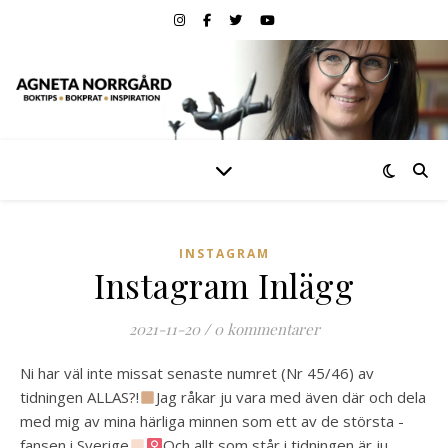
INSTAGRAM
Instagram Inlägg
2021-11-20
/
0 kommentarer
Ni har väl inte missat senaste numret (Nr 45/46) av
tidningen ALLAS?!
Jag råkar ju vara med även där och dela
med mig av mina härliga minnen som ett av de största
-
fansen i Sverige
Och allt som står i tidningen är ju