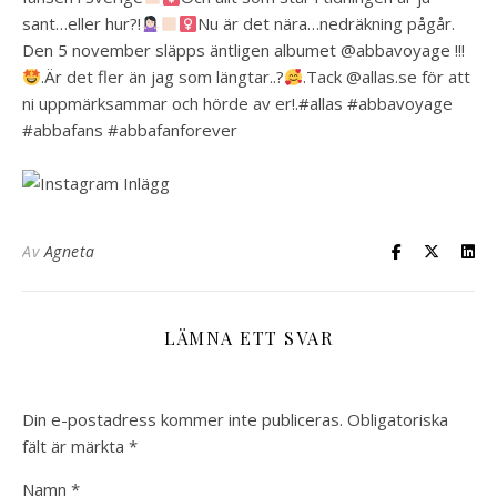
sant…eller hur?!
Nu är det nära…nedräkning pågår.
Den 5 november släpps äntligen albumet @abbavoyage !!!
.Är det fler än jag som längtar..?
.Tack @allas.se för att
ni uppmärksammar och hörde av er!.#allas #abbavoyage
#abbafans #abbafanforever
Av
Agneta
LÄMNA ETT SVAR
Din e-postadress kommer inte publiceras.
Obligatoriska
fält är märkta
*
Namn
*