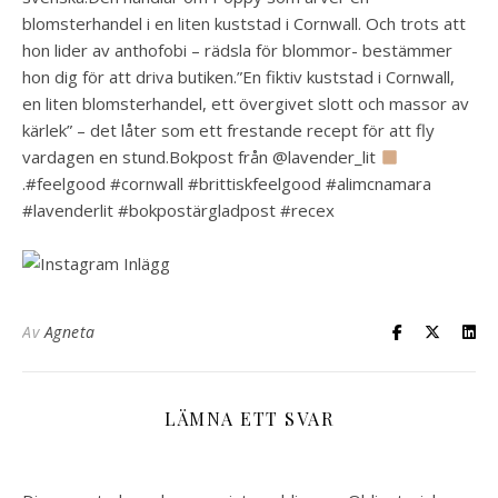
blomsterhandel i en liten kuststad i Cornwall. Och trots att
hon lider av anthofobi – rädsla för blommor- bestämmer
hon dig för att driva butiken.”En fiktiv kuststad i Cornwall,
en liten blomsterhandel, ett övergivet slott och massor av
kärlek” – det låter som ett frestande recept för att fly
vardagen en stund.Bokpost från @lavender_lit
.#feelgood #cornwall #brittiskfeelgood #alimcnamara
#lavenderlit #bokpostärgladpost #recex
Av
Agneta
LÄMNA ETT SVAR