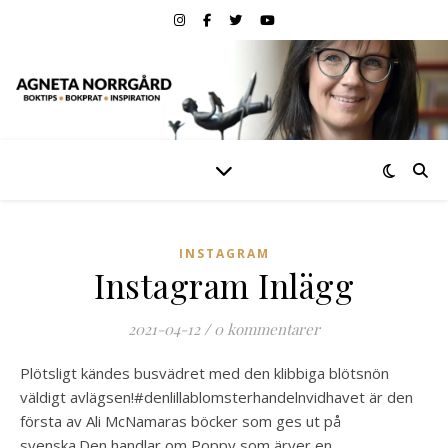
INSTAGRAM
Instagram Inlägg
2021-04-12
/
0 kommentarer
Plötsligt kändes busvädret med den klibbiga blötsnön
väldigt avlägsen!#denlillablomsterhandelnvidhavet är den
första av Ali McNamaras böcker som ges ut på
svenska.Den handlar om Poppy som ärver en