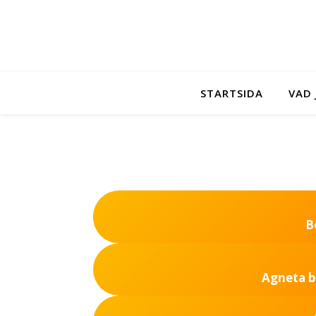
STARTSIDA
VAD 
B
Agneta bo