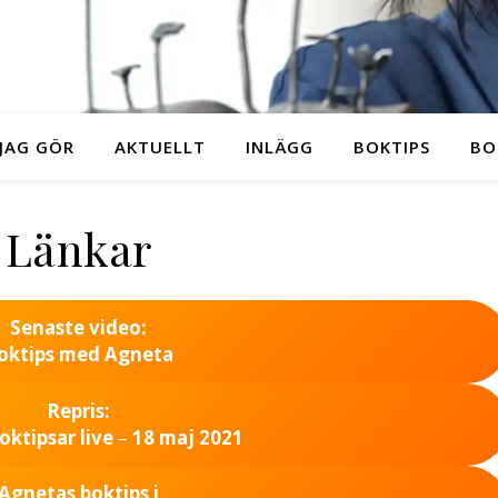
JAG GÖR
AKTUELLT
INLÄGG
BOKTIPS
BO
Länkar
Senaste video:
oktips med Agneta
Repris:
ktipsar live
–
18 maj 2021
Agnetas boktips
i