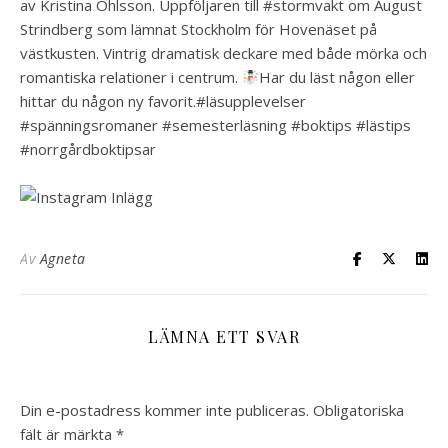
av Kristina Ohlsson. Uppföljaren till #stormvakt om August
Strindberg som lämnat Stockholm för Hovenäset på
västkusten. Vintrig dramatisk deckare med både mörka och
romantiska relationer i centrum.
Har du läst någon eller
hittar du någon ny favorit.#läsupplevelser
#spänningsromaner #semesterläsning #boktips #lästips
#norrgårdboktipsar
Av
Agneta
LÄMNA ETT SVAR
Din e-postadress kommer inte publiceras.
Obligatoriska
fält är märkta
*