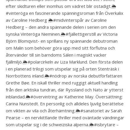
efter skidturen eller inomhus om vädret blir ostadigt.🌦
#vinteröga en fascinerande spänningsroman från Överkalix
av Caroline Hedberg 🌦#midvinterspår av Caroline
Hedberg – den andra spännande delen i serien om den
synska Vinteröga Nieminen.🌦#fjällettigerstill av Victoria
Björn Blomqvist- en sprillans ny spännande debutroman
om Malin som behöver göra upp med sitt förflutna och
återvänder till sin barndoms Sälen i magiskt vacker
fjällmiljö.🌦#polarcirkeln av Liza Marklund. Den första delen
i en planerad trilogi som utspelar sig på orten Stenträsk i
Norrbottens inland.🌦#nödrop av norska debutförfattaren
Grethe Bøe. En iskall thriller med ruggigt aktuell handling
från den arktiska tundran, där Ryssland och Nato är ytterst
inblandad.🌦#övervintring av Katherine May. Översättning:
Carina Nunstedt. En personlig och alldeles ljuvlig berättelse
om vikten av vila och återhämtning.🌦#sanatoriet av Sarah
Pearse – en nervkittlande thriller med oväntade vändningar
som utspelar sig i de schweiziska alperna.🌦#isbrytare –