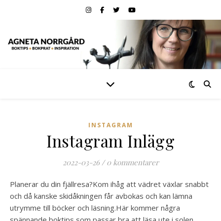
INSTAGRAM
Instagram Inlägg
2022-03-26
/
0 kommentarer
Planerar du din fjällresa?
Kom ihåg att vädret växlar snabbt
och då kanske skidåkningen får avbokas och kan lämna
utrymme till böcker och läsning.Här kommer några
spännande boktips som passar bra att läsa ute i solen,